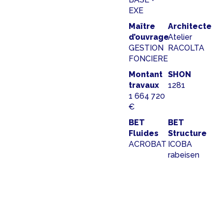
EXE
Maître
Architecte
d’ouvrage
Atelier
GESTION
RACOLTA
FONCIERE
Montant
SHON
travaux
1281
1 664 720
€
BET
BET
Fluides
Structure
ACROBAT
ICOBA
rabeisen