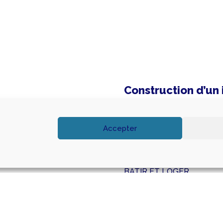
Construction d’u
Localisation
Rue des Prés Fleuris 42
Accepter
Notre mission
BASE + EXE
Maître d’ouvrage
BATIR ET LOGER
Montant travaux
3 336 900 €
BET Fluides