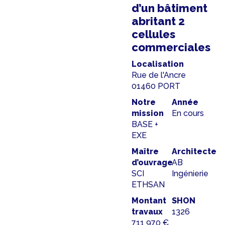
d’un bâtiment
abritant 2
cellules
commerciales
Localisation
Rue de l'Ancre
01460 PORT
Notre
Année
mission
En cours
BASE +
EXE
Maître
Architecte
d’ouvrage
AB
SCI
Ingénierie
ETHSAN
Montant
SHON
travaux
1326
711 970 €