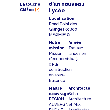
d’un nouveau
La touche
Lycée
CMÉco
Localisation
Rond Point des
Granges 01800
MEXIMIEUX
Notre
Année
mission
Travaux
Mission
lancés en
d’économiste
2025
de la
construction
en sous-
traitance
Maître
Architecte
d’ouvrage
Soho
REGION
Architecture
AUVERGNE
et Milk
RHONE
Architectes