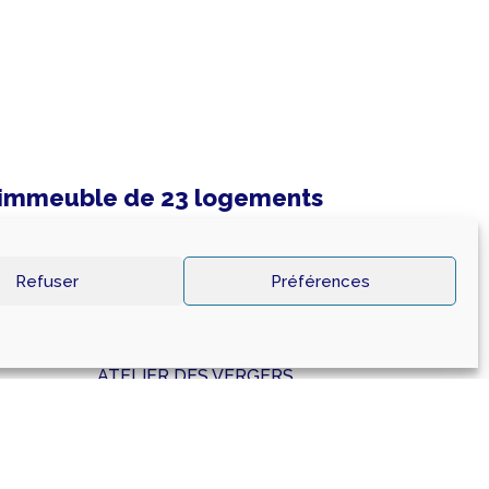
n immeuble de 23 logements
600 MONTBRISON
Refuser
Préférences
Année
En cours
Architecte
ATELIER DES VERGERS
SHON
1725
BET Structure