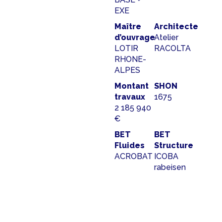
EXE
Maître
Architecte
d’ouvrage
Atelier
LOTIR
RACOLTA
RHONE-
ALPES
Montant
SHON
travaux
1675
2 185 940
€
BET
BET
Fluides
Structure
ACROBAT
ICOBA
rabeisen