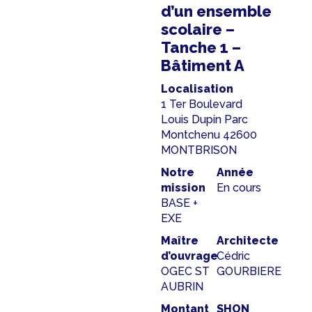
d’un ensemble
scolaire –
Tanche 1 –
Bâtiment A
Localisation
1 Ter Boulevard
Louis Dupin Parc
Montchenu 42600
MONTBRISON
Notre
Année
mission
En cours
BASE +
EXE
Maître
Architecte
d’ouvrage
Cédric
OGEC ST
GOURBIERE
AUBRIN
Montant
SHON