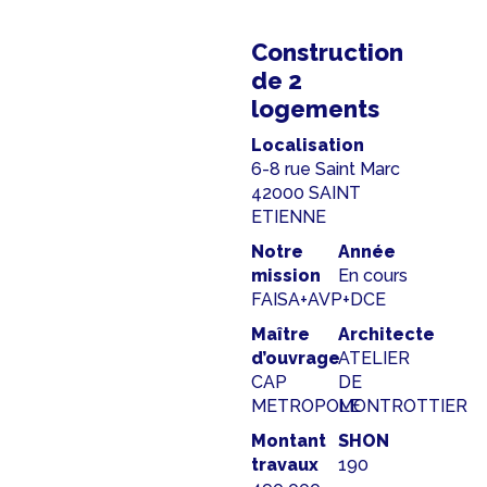
Construction
de 2
logements
Localisation
6-8 rue Saint Marc
42000 SAINT
ETIENNE
Notre
Année
mission
En cours
FAISA+AVP+DCE
Maître
Architecte
d’ouvrage
ATELIER
CAP
DE
METROPOLE
MONTROTTIER
Montant
SHON
travaux
190