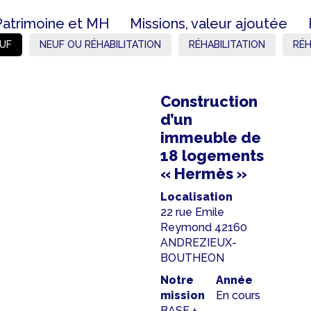
Patrimoine et MH
Missions, valeur ajoutée
UF
NEUF OU RÉHABILITATION
RÉHABILITATION
RÉH
Construction
d’un
immeuble de
18 logements
« Hermès »
Localisation
22 rue Emile
Reymond 42160
ANDREZIEUX-
BOUTHEON
Notre
Année
mission
En cours
BASE +