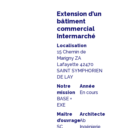
Extension d’un
bâtiment
commercial
Intermarché
Localisation
15 Chemin de
Marigny ZA
Lafayette 42470
SAINT SYMPHORIEN
DE LAY
Notre
Année
mission
En cours
BASE +
EXE
Maître
Architecte
d’ouvrage
Ab
SC
Ingénierie