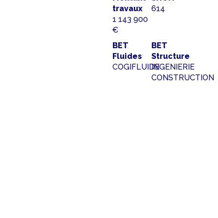
travaux
614
1 143 900
€
BET
BET
Fluides
Structure
COGIFLUIDE
INGENIERIE
CONSTRUCTION