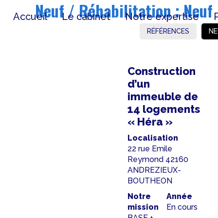
Neuf / Réhabilitation :
Neuf
Accueil
Le cabinet
Notre expertise
RÉFÉRENCES
NE
Construction
d’un
immeuble de
14 logements
« Héra »
Localisation
22 rue Emile
Reymond 42160
ANDREZIEUX-
BOUTHEON
Notre
Année
mission
En cours
BASE +