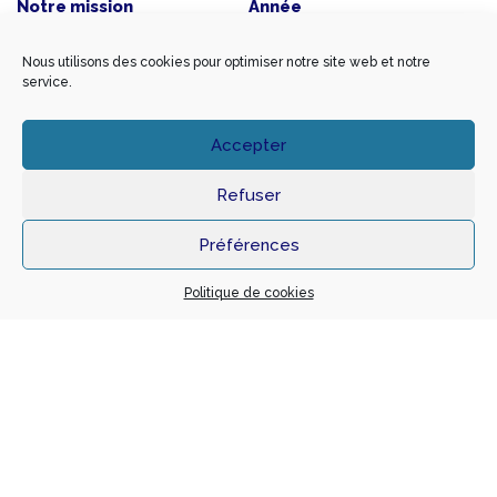
Notre mission
Année
BASE + EXE
2010
Maître d’ouvrage
Architecte
Nous utilisons des cookies pour optimiser notre site web et notre
service.
RRA
ARCH
Montant travaux
SHON
15 000 000 €
25000
Accepter
BET Structure
Refuser
BET RABEISEN
Préférences
Politique de cookies