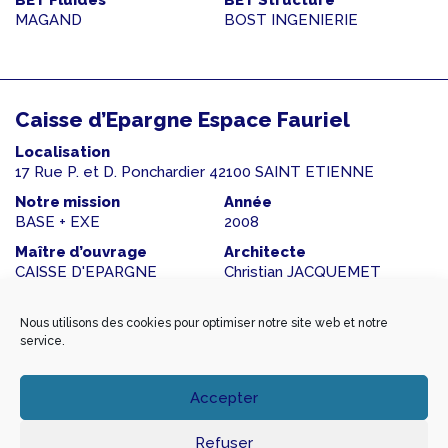
BET Fluides
BET Structure
MAGAND
BOST INGENIERIE
Caisse d’Epargne Espace Fauriel
Localisation
17 Rue P. et D. Ponchardier 42100 SAINT ETIENNE
Notre mission
Année
BASE + EXE
2008
Maître d’ouvrage
Architecte
CAISSE D'EPARGNE
Christian JACQUEMET
Montant travaux
SHON
132 500 €
352
Nous utilisons des cookies pour optimiser notre site web et notre
service.
Accepter
Réaménagement et extension d’un
Crédit Mutuel
Refuser