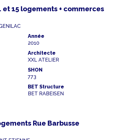
1 et 15 logements + commerces
0 GENILAC
Année
2010
Architecte
XXL ATELIER
SHON
773
BET Structure
BET RABEISEN
ogements Rue Barbusse