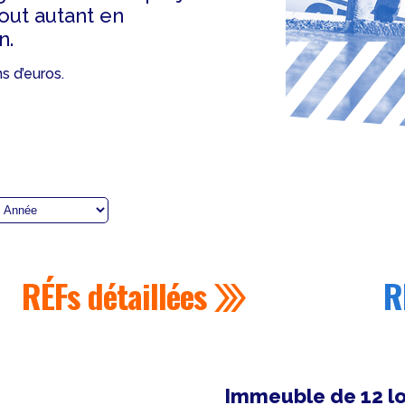
tout autant en
n.
s d’euros.
RÉFs
détaillées
R
Immeuble de 12 l