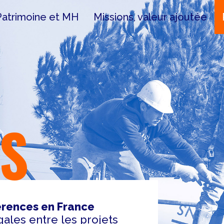
Patrimoine et MH
Missions, valeur ajoutée
ES
rences en France
gales entre les projets