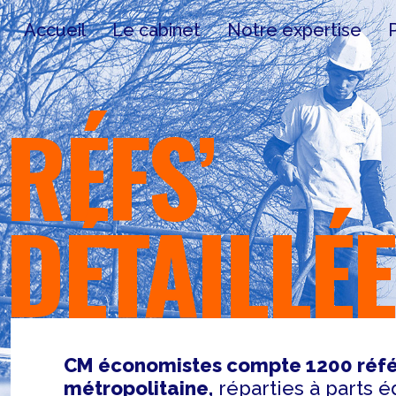
Accueil
Le cabinet
Notre expertise
RÉFS’
DÉTAILLÉ
CM économistes compte 1200 réfé
métropolitaine,
réparties à parts é