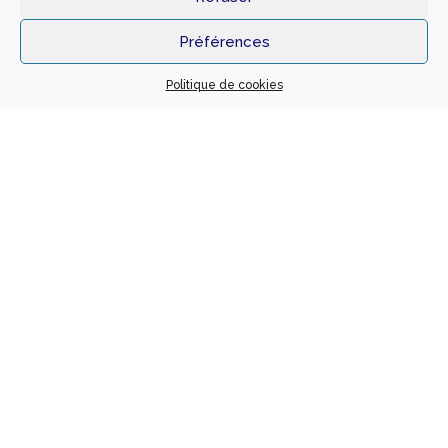
Maître d’ouvrage
Architecte
Préférences
SCI
Philippe BLANC
Montant travaux
SHON
Politique de cookies
118 000 €
sans objet
BET Fluides
J.F. BEAUVOIR
Réaménagement d’une caisse de Crédit
Mutuel
Localisation
14 Rue Louis Leydier 38780 PONT EVEQUE
Notre mission
Année
BASE + EXE
2010
Maître d’ouvrage
Architecte
CREDIT MUTUEL
GOY ET ASSOCIES