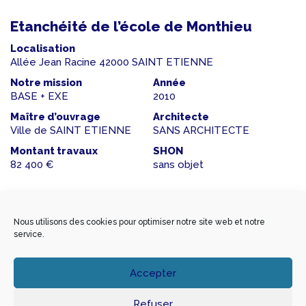
Etanchéité de l’école de Monthieu
Localisation
Allée Jean Racine 42000 SAINT ETIENNE
Notre mission
Année
BASE + EXE
2010
Maître d’ouvrage
Architecte
Ville de SAINT ETIENNE
SANS ARCHITECTE
Montant travaux
SHON
82 400 €
sans objet
Nous utilisons des cookies pour optimiser notre site web et notre
Maison de convalescence la Musardiere
service.
Localisation
62 Avenue Alsace Lorraine 42600 MONTBRISON
Accepter
Notre mission
Année
BASE + EXE
2010
Refuser