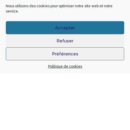
Nous utilisons des cookies pour optimiser notre site web et notre
service.
Extension Bâtiment « La Maison de la
Peinture »
Accepter
Localisation
Rue Jean Servanton 42000 SAINT ETIENNE
Refuser
Notre mission
Année
BASE + EXE
2011
Préférences
Maître d’ouvrage
Architecte
Politique de cookies
MAISON DE LA PEINTURE
P2A - Norbert PEYRET
Montant travaux
SHON
400 000 €
512
BET Fluides
BET Structure
SETCI
BET RABEISEN
Réaménagement Hall d’entrée de Loire