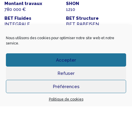
Montant travaux
SHON
780 000 €
1210
BET Fluides
BET Structure
INTEGRALE
BET RABEISEN
Nous utilisons des cookies pour optimiser notre site web et notre
service.
Volets et Façades d’un immeuble
Accepter
Localisation
Passage du Pré des Sœurs 42000 SAINT ETIENNE
Refuser
Notre mission
Année
BASE + EXE
2015
Préférences
Maître d’ouvrage
Architecte
CITE NOUVELLE
SANS ARCHITECTE
Politique de cookies
Montant travaux
SHON
448 400 €
Sans objet