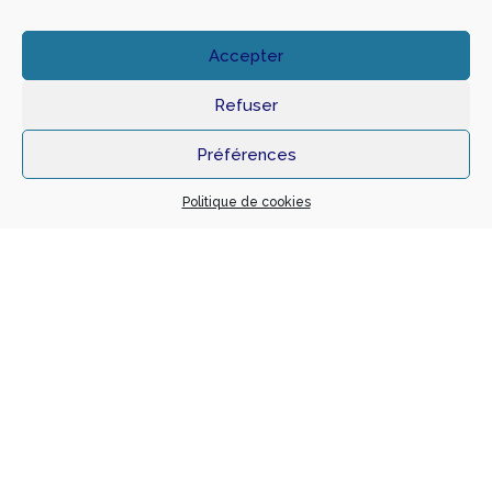
Accepter
Refuser
Préférences
Politique de cookies
Foyer de 15 chambres individuelles et
Locaux associés « EHPAD Montvenoux »
Localisation
39 Route de Saint Clément 69170 TARARE
Notre mission
Année
BASE + EXE
2018
Maître d’ouvrage
Architecte