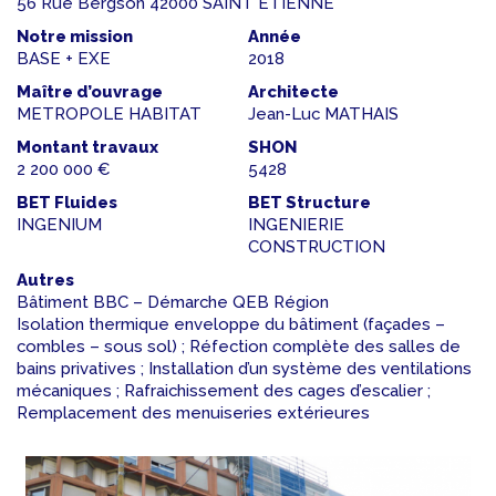
56 Rue Bergson 42000 SAINT ETIENNE
Notre mission
Année
BASE + EXE
2018
Maître d’ouvrage
Architecte
METROPOLE HABITAT
Jean-Luc MATHAIS
Montant travaux
SHON
2 200 000 €
5428
BET Fluides
BET Structure
INGENIUM
INGENIERIE
CONSTRUCTION
Autres
Bâtiment BBC – Démarche QEB Région
Isolation thermique enveloppe du bâtiment (façades –
combles – sous sol) ; Réfection complète des salles de
bains privatives ; Installation d’un système des ventilations
mécaniques ; Rafraichissement des cages d’escalier ;
Remplacement des menuiseries extérieures