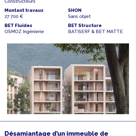
Constructeurs
Montant travaux
SHON
27 700 €
Sans objet
BET Fluides
BET Structure
OSMOZ Ingénierie
BATISERF & BET MATTE
Désamiantage d’un immeuble de