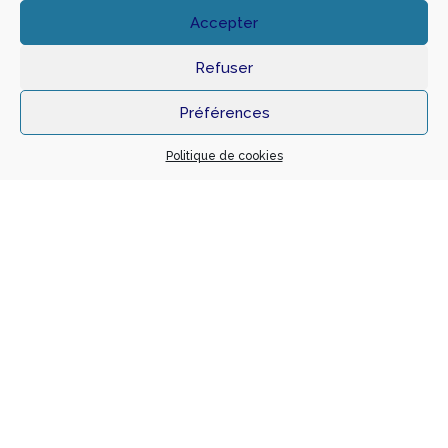
Accepter
Localisation
436 rue des Roches 38460 DIZIMIEU
Refuser
Notre mission
Année
BASE + EXE
2020
Préférences
Maître d’ouvrage
Architecte
PARTICULIER
VINDRY ARCHI
Politique de cookies
Montant travaux
SHON
1 360 000 €
610
BET Fluides
BET Structure
COGIFLUIDE
GUIVIBAT INGENIERIE
Transformation d’un Immeuble en
maison de ville
Localisation
50-52 rue Neyron 42000 SAINT-ETIENNE