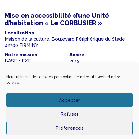
Mise en accessibilité d’une Unité
d’habitation « Le CORBUSIER »
Localisation
Maison de la culture, Boulevard Périphérique du Stade
42700 FIRMINY
Notre mission
Année
BASE + EXE
2019
Maître d’ouvrage
Architecte
OPH FIRMINY
SANS ARCHITECTE
Nous utilisons des cookies pour optimiser notre site web et notre
service.
Montant travaux
SHON
144 000 €
sans objet
Accepter
BET Fluides
DOMO FLUIDES
Refuser
Préférences
Mise en accessibilité du Collège