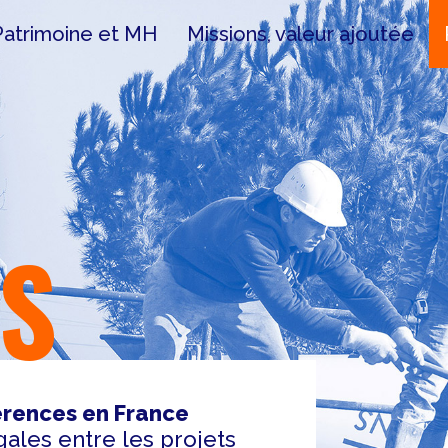
Patrimoine et MH
Missions, valeur ajoutée
ES
rences en France
gales entre les projets