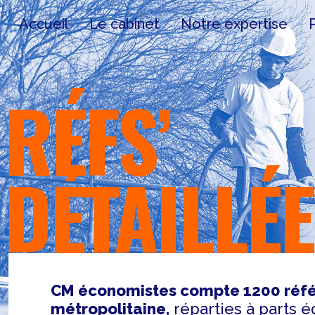
Accueil
Le cabinet
Notre expertise
RÉFS’
DÉTAILLÉ
CM économistes compte 1200 réfé
métropolitaine,
réparties à parts é