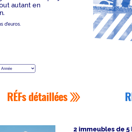
tout autant en
n.
s d’euros.
RÉFs
détaillées
R
2 immeubles de 5 