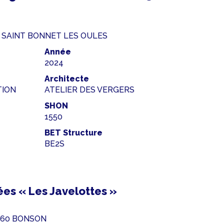
00 SAINT BONNET LES OULES
Année
2024
Architecte
TION
ATELIER DES VERGERS
SHON
1550
BET Structure
BE2S
es « Les Javelottes »
2160 BONSON