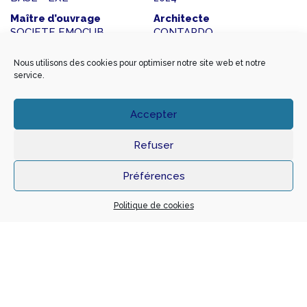
Maître d’ouvrage
Architecte
SOCIETE EMOCUB
CONTARDO
Montant travaux
SHON
Nous utilisons des cookies pour optimiser notre site web et notre
2 376 000 €
1318
service.
BET Fluides
BET Structure
COGIFLUIDE
GIRALDON INGENIERIE
Accepter
Refuser
Préférences
Politique de cookies