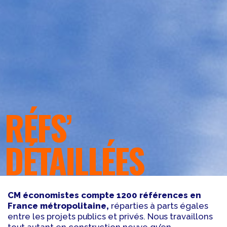
RÉFS’
DÉTAILLÉES
CM économistes compte 1200 références en
France métropolitaine,
réparties à parts égales
entre les projets publics et privés. Nous travaillons