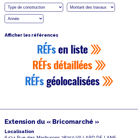
Afficher les références
RÉFs
en liste
RÉFs
détaillées
RÉFs
géolocalisées
Extension du « Bricomarché »
Localisation
6434 Rue des Machurons 38250 VILLARD DE LANS