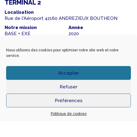
TERMINAL 2
Localisation
Rue de l'Aéroport 42160 ANDREZIEUX BOUTHEON
Notre mission
Année
BASE + EXE
2020
Maître d’ouvrage
Architecte
SCI TERMINAL 2
Dominique BERGER
Nous utilisons des cookies pour optimiser notre site web et notre
service.
Montant travaux
SHON
699 245 €
3981
Accepter
BET Fluides
BET Structure
COGIFLUIDE
BET Bruno ROCHARD
Refuser
Préférences
Politique de cookies