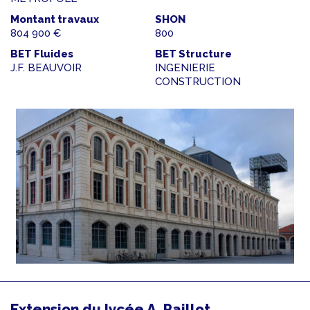
Montant travaux
SHON
804 900 €
800
BET Fluides
BET Structure
J.F. BEAUVOIR
INGENIERIE
CONSTRUCTION
Extension du lycée A. Paillot