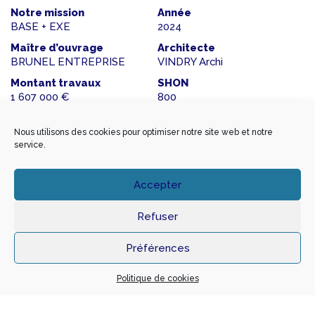
Notre mission
Année
BASE + EXE
2024
Maître d’ouvrage
Architecte
BRUNEL ENTREPRISE
VINDRY Archi
Montant travaux
SHON
1 607 000 €
800
BET Fluides
BET Structure
COGIFLUIDE
INGENIERIE
Nous utilisons des cookies pour optimiser notre site web et notre
CONSTRUCTION
service.
Accepter
Refuser
Préférences
Politique de cookies