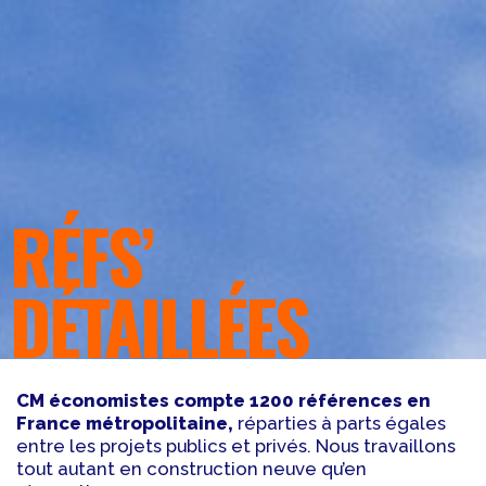
RÉFS’
DÉTAILLÉES
CM économistes compte 1200 références en
France métropolitaine,
réparties à parts égales
entre les projets publics et privés. Nous travaillons
tout autant en construction neuve qu’en