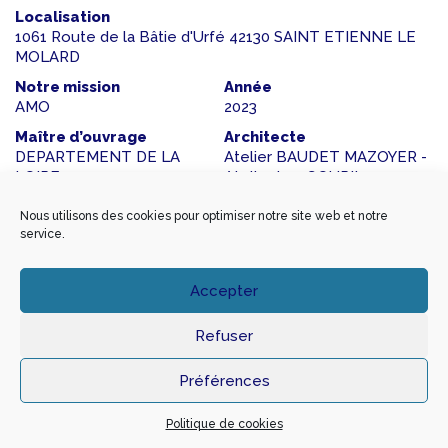
Localisation
1061 Route de la Bâtie d'Urfé 42130 SAINT ETIENNE LE
MOLARD
Notre mission
Année
AMO
2023
Maître d’ouvrage
Architecte
DEPARTEMENT DE LA
Atelier BAUDET MAZOYER -
LOIRE
Atelier Luc GOUPIL
Montant travaux
BET Fluides
Nous utilisons des cookies pour optimiser notre site web et notre
11 900 000 €
DOMO FLUIDES
service.
Autres
Notre mission
Accepter
Assistance à maîtrise d’ouvrage
Refuser
Le contenu du projet
Préférences
Conception de trois scénarios ramené à un seul de
rénovation globale pour le château de la Bâtie d’Urfé, ses
Politique de cookies
dépendances (trois bâtiments), les liaisons et les